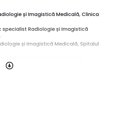
diologie și Imagistică Medicală, Clinica
specialist Radiologie și Imagistică
e
diologie și Imagistică Medicală, Spitalul
pecialist Radiologie și Imagistică
gență, Bistrița
ologie și Imagistică Medicală, Spitalul
ologie și Imagistică Medicală, Spitalul
ca
cină Generală, Universitatea de
eganu”, Cluj-Napoca