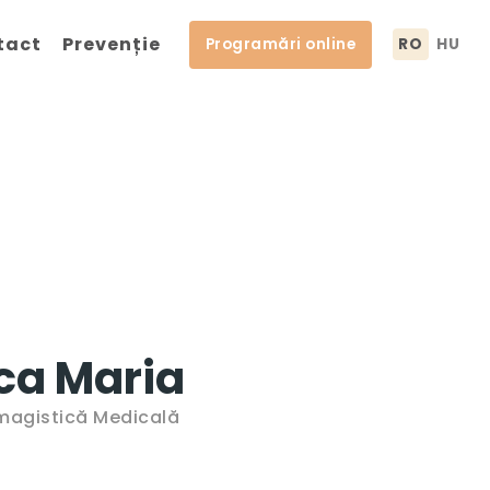
tact
Prevenție
Programări online
RO
HU
ca Maria
Imagistică Medicală