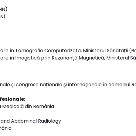
RMN)
is)
are în Tomografie Computerizată, Ministerul Sănătății (
re în Imagistică prin Rezonanță Magnetică, Ministerul S
le și congrese naționale și internaționale în domeniul Radi
fesionale:
că Medicală din România
l and Abdominal Radiology
mânia