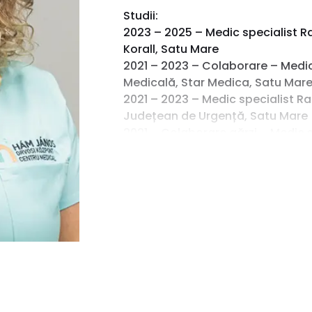
Studii:
2023 – 2025 – Medic specialist Ra
Korall, Satu Mare
2021 – 2023 – Colaborare – Medic 
Medicală, Star Medica, Satu Mar
2021 – 2023 – Medic specialist Ra
Județean de Urgență, Satu Mare
2021 – Colaborare gărzi – Medic s
Medicală, Spitalul Județean de Ur
2020 – 2021 – Medic rezident Radi
Județean de Urgență, Satu Mare
2013 – 2020 – Medic rezident Radi
Clinic de Recuperare, Cluj-Napo
2006 – 2012 – Facultatea de Medi
Medicină și Farmacie „Iuliu Hați