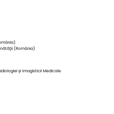
România)
ănătății (România)
ologiei și Imagisticii Medicale.