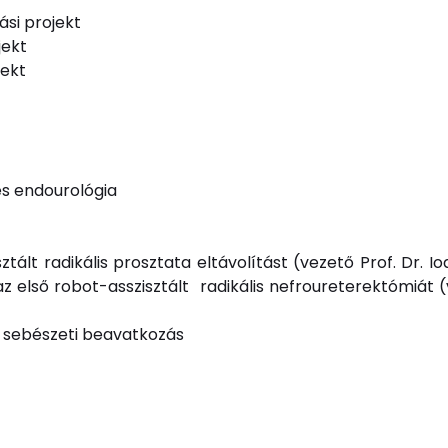
si projekt
jekt
jekt
és endourológia
ált radikális prosztata eltávolítást (vezető Prof. Dr. I
 első robot-asszisztált radikális nefroureterektómiát (v
- sebészeti beavatkozás