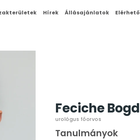
zakterületek
Hírek
Állásajánlatok
Elérhet
Feciche Bog
urológus főorvos
Tanulmányok