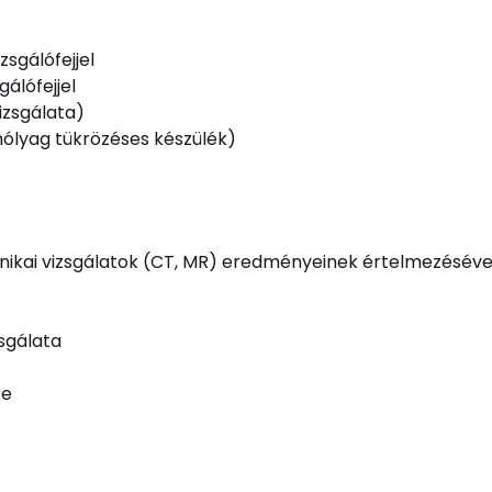
zsgálófejjel
gálófejjel
izsgálata)
yhólyag tükrözéses készülék)
linikai vizsgálatok (CT, MR) eredményeinek értelmezésév
zsgálata
re