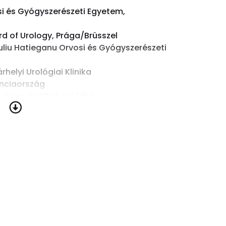
osi és Gyógyszerészeti Egyetem,
rd of Urology, Prága/Brüsszel
liu Hatieganu Orvosi és Gyógyszerészeti
helyi Urológiai Klinika
ranciaország
olozsvári Klinikai Kórház
 Milánó, Olaszország
ország
Endoplus Klinika és Kolozsvári Klinikai
os Szatmár Megyei Sürgősségi Kórház
szág
apasztalat