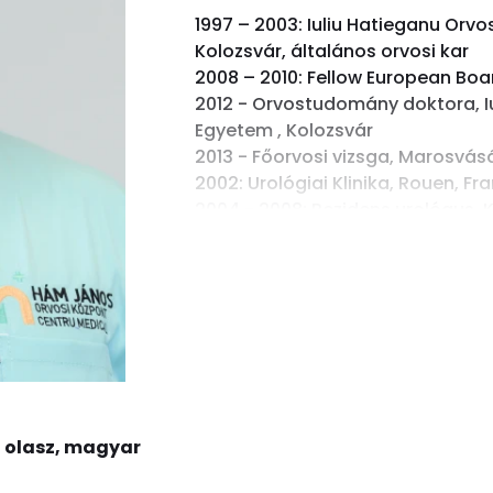
1997 – 2003: Iuliu Hatieganu Orv
Kolozsvár, általános orvosi kar
2008 – 2010: Fellow European Boa
2012 - Orvostudomány doktora, Iu
Egyetem , Kolozsvár
2013 - Főorvosi vizsga, Marosvásár
2002: Urológiai Klinika, Rouen, F
2004 - 2008: Rezidens urológus, K
2008: Európai Onkológiai Intézet,
2009: IRCAD Strasbourg, Francia
2009 - 2010: Szakorvos Kolozsvári 
Kórház
2011 - Urológus szakorvos/főorv
2019: Uniklinikum Essen, Németor
Egyetemi tanulmányok, szakmai t
, olasz, magyar