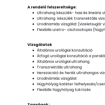
A rendelő felszereltsége:
Ultrahang készülék- hasi és lineáris vi
Ultrahang készülék transrektális vizs
Urodinamiás vizsgálat (vizeletsugár v
Flexibilis uretro- cisztoszkopia (húg
Vizsgálatok
Általános urológiai konzultáció
Átfogó urológiai konzultáció a parak
Általános urológiai ultrahang
Transzrektális ultrahang
Herezacskó és herék ultrahangos vi
Urodinámiás vizsgálat
Húgyhólyag katéter felhelyezés/cse
Flexibilis húgyhólyag tükrözés
Tagságok :