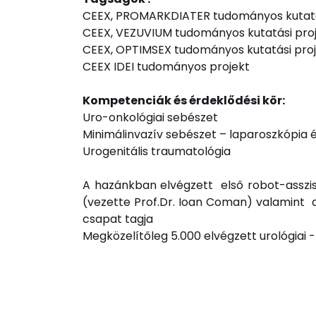
CEEX, PROMARKDIATER tudományos kutatá
CEEX, VEZUVIUM tudományos kutatási pro
CEEX, OPTIMSEX tudományos kutatási pro
CEEX IDEI tudományos projekt
Kompetenciák és érdeklődési kör:
Uro-onkológiai sebészet
Minimálinvazív sebészet – laparoszkópia 
Urogenitális traumatológia
A hazánkban elvégzett első robot-assziszt
(vezette Prof.Dr. Ioan Coman) valamint az
csapat tagja
Megközelítőleg 5.000 elvégzett urológiai 