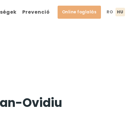
őségek
Prevenció
Online foglalás
RO
HU
dan-Ovidiu