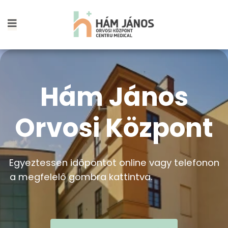
Hám János
Orvosi Központ
Egyeztessen idôpontot online vagy telefonon
a megfelelô gombra kattintva.