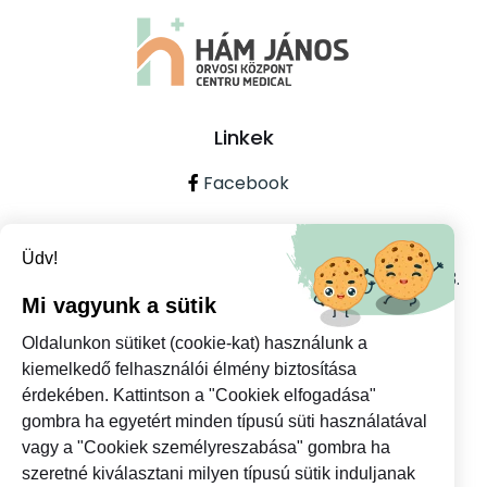
Linkek
Facebook
Kapcsolat
Üdv!
440114 Szatmárnémeti, Ștefan cel Mare utca 13.
szám (bejárat a Ceahlăului utcáról)
Mi vagyunk a sütik
0361733018
Oldalunkon sütiket (cookie-kat) használunk a
kiemelkedő felhasználói élmény biztosítása
info@hjmedical.ro
érdekében. Kattintson a "Cookiek elfogadása"
gombra ha egyetért minden típusú süti használatával
vagy a "Cookiek személyreszabása" gombra ha
szeretné kiválasztani milyen típusú sütik induljanak