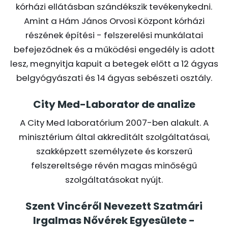
kórházi ellátásban szándékszik tevékenykedni.
Amint a Hám János Orvosi Központ kórházi
részének építési - felszerelési munkálatai
befejeződnek és a működési engedély is adott
lesz, megnyitja kapuit a betegek előtt a 12 ágyas
belgyógyászati és 14 ágyas sebészeti osztály.
City Med-Laborator de analize
A City Med laboratórium 2007-ben alakult. A
minisztérium által akkreditált szolgáltatásai,
szakképzett személyzete és korszerű
felszereltsége révén magas minőségű
szolgáltatásokat nyújt.
Szent Vincéről Nevezett Szatmári
Irgalmas Nővérek Egyesülete -